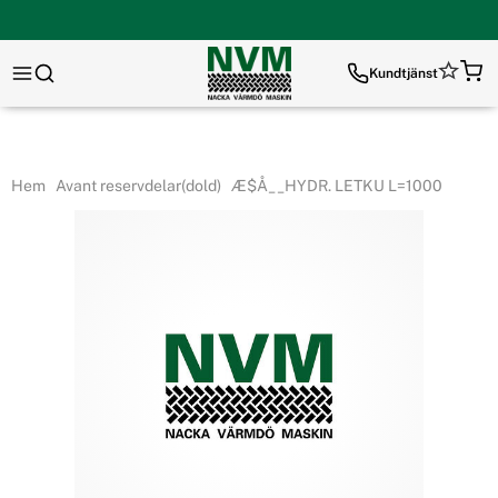
Kundtjänst
Hem
Avant reservdelar(dold)
Æ$Å__HYDR. LETKU L=1000