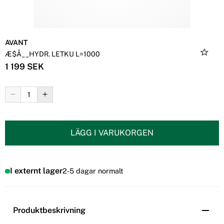
AVANT
Æ$Å__HYDR. LETKU L=1000
1 199 SEK
LÄGG I VARUKORGEN
I externt lager
2-5 dagar normalt
Produktbeskrivning