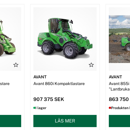
AVANT
AVANT
stare
Avant 860i Kompaktlastare
Avant 855i
"Lantbruka
907 375 SEK
863 750
I lager
Produkten 
LÄS MER