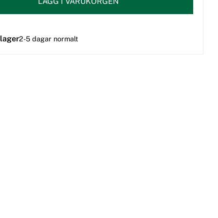
LÄGG I VARUKORGEN
 lager
2-5 dagar normalt