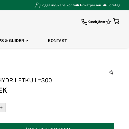
Logga in/Skapa konto
Privatperson
Företag
Kundtjänst
PS & GUIDER
KONTAKT
GÅ TILL KASSAN
YDR.LETKU L=300
EK