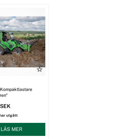
 Kompaktlastare
ren"
 SEK
har utgått
LÄS MER