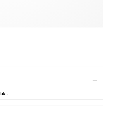
dukt.