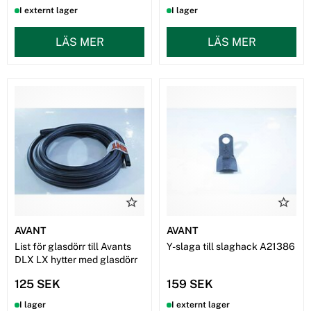
I externt lager
I lager
LÄS MER
LÄS MER
AVANT
AVANT
List för glasdörr till Avants
Y-slaga till slaghack A21386
DLX LX hytter med glasdörr
125 SEK
159 SEK
I lager
I externt lager