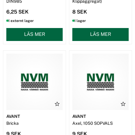
DIN985
Klippaggregat)
6,25 SEK
8 SEK
I externt lager
I lager
LÄS MER
LÄS MER
AVANT
AVANT
Bricka
Axel, 1050 SOPVALS
9 SEK
9 SEK