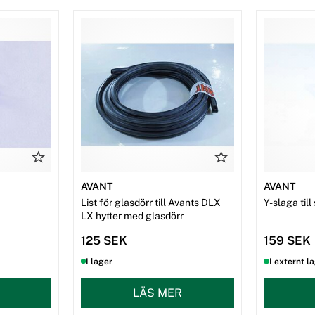
AVANT
AVANT
List för glasdörr till Avants DLX
Y-slaga ti
LX hytter med glasdörr
125 SEK
159 SEK
I lager
I externt l
LÄS MER