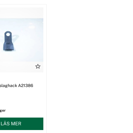
ll slaghack A21386
ager
LÄS MER