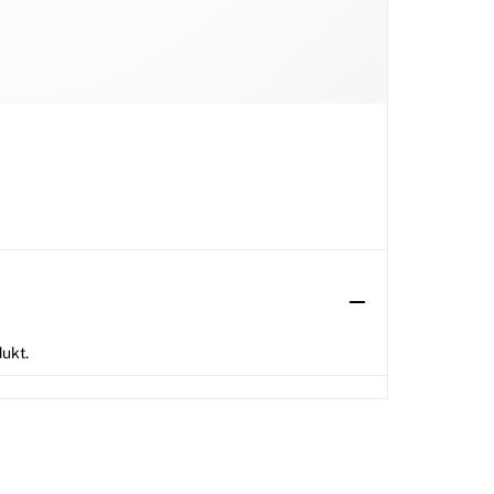
dukt.