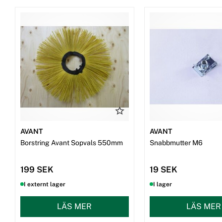
AVANT
AVANT
Borstring Avant Sopvals 550mm
Snabbmutter M6
199 SEK
19 SEK
I externt lager
I lager
LÄS MER
LÄS MER