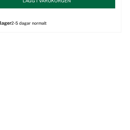
LÄGG I VARUKORGEN
 lager
2-5 dagar normalt