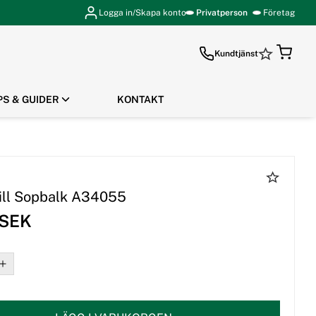
Logga in/Skapa konto
Privatperson
Företag
Kundtjänst
PS & GUIDER
KONTAKT
GÅ TILL KASSAN
till Sopbalk A34055
 SEK