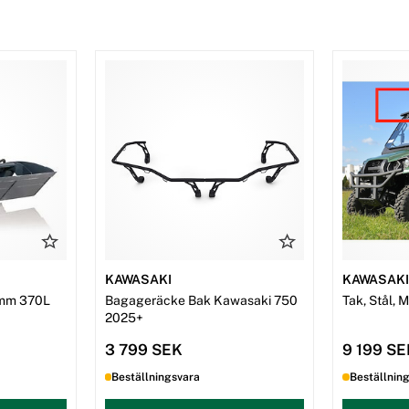
KAWASAKI
KAWASAK
mm 370L
Bagageräcke Bak Kawasaki 750
Tak, Stål, 
2025+
3 799 SEK
9 199 S
Beställningsvara
Beställnin