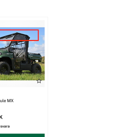
I
Mule MX
EK
gsvara