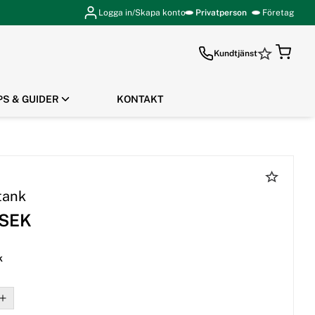
Logga in/Skapa konto
Privatperson
Företag
Kundtjänst
PS & GUIDER
KONTAKT
GÅ TILL KASSAN
tank
 SEK
k