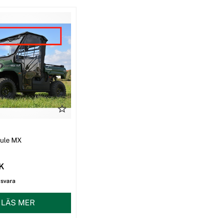
I
Mule MX
EK
gsvara
LÄS MER