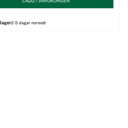
LÄGG I VARUKORGEN
 lager
2-5 dagar normalt