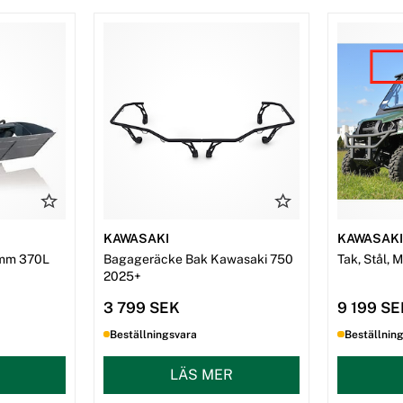
KAWASAKI
KAWASAK
mm 370L
Bagageräcke Bak Kawasaki 750
Tak, Stål, 
2025+
3 799 SEK
9 199 S
Beställningsvara
Beställnin
LÄS MER