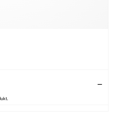
dukt.