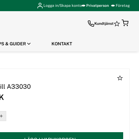
Logga in/Skapa konto
Privatperson
Företag
Kundtjänst
PS & GUIDER
KONTAKT
GÅ TILL KASSAN
Till A33030
EK