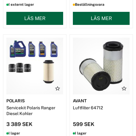
I externt lager
Beställningsvara
LÄS MER
LÄS MER
POLARIS
AVANT
Servicekit Polaris Ranger
Luftfilter 64712
Diesel Kohler
3 389 SEK
599 SEK
I lager
I lager