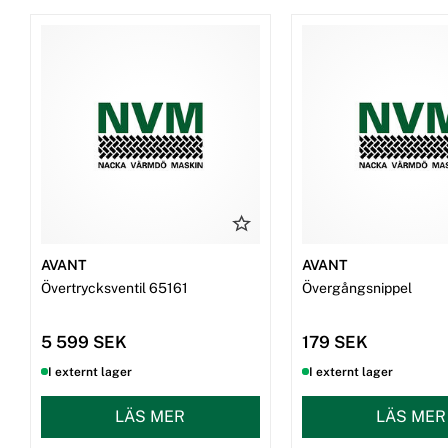
AVANT
AVANT
Övertrycksventil 65161
Övergångsnippel
5 599 SEK
179 SEK
I externt lager
I externt lager
LÄS MER
LÄS MER