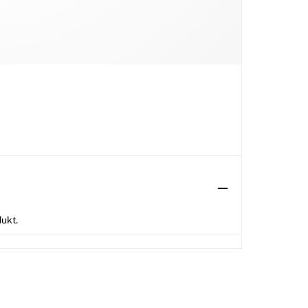
dukt.