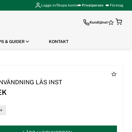
Logga in/Skapa konto
Privatperson
Företag
Kundtjänst
PS & GUIDER
KONTAKT
GÅ TILL KASSAN
ANVÄNDNING LÄS INST
EK