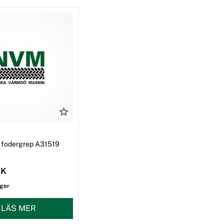
ll fodergrep A31519
EK
ager
LÄS MER