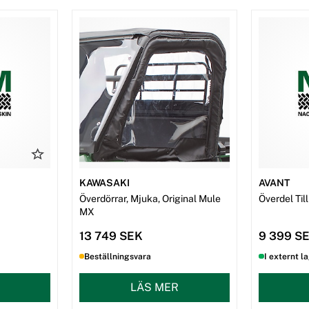
KAWASAKI
AVANT
Överdörrar, Mjuka, Original Mule
Överdel Ti
MX
13 749 SEK
9 399 S
Beställningsvara
I externt l
LÄS MER