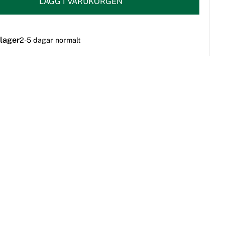
LÄGG I VARUKORGEN
 lager
2-5 dagar normalt