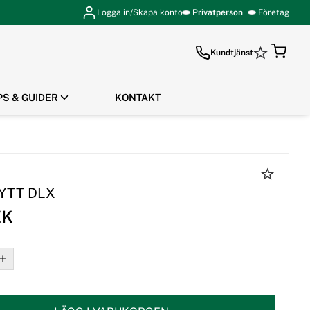
Logga in/Skapa konto
Privatperson
Företag
Kundtjänst
PS & GUIDER
KONTAKT
GÅ TILL KASSAN
HYTT DLX
EK