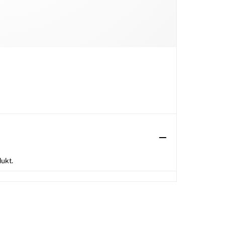
dukt.