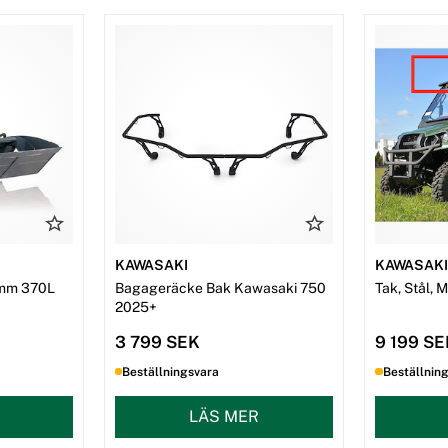
KAWASAKI
KAWASAK
mm 370L
Bagageräcke Bak Kawasaki 750
Tak, Stål, 
2025+
3 799 SEK
9 199 S
Beställningsvara
Beställnin
LÄS MER