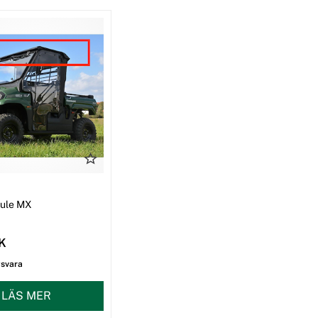
I
Mule MX
EK
gsvara
LÄS MER