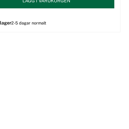
LÄGG I VARUKORGEN
 lager
2-5 dagar normalt