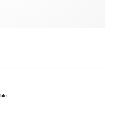
dukt.