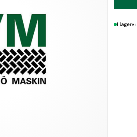
I lager
Vi