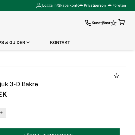
Logga in/Skapa konto
Privatperson
Företag
Kundtjänst
PS & GUIDER
KONTAKT
GÅ TILL KASSAN
juk 3-D Bakre
EK