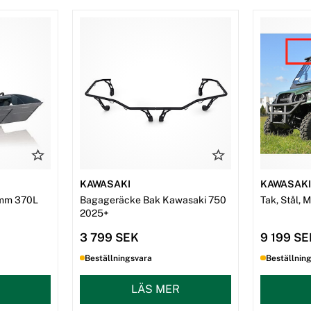
KAWASAKI
KAWASAK
mm 370L
Bagageräcke Bak Kawasaki 750
Tak, Stål, 
2025+
3 799 SEK
9 199 S
Beställningsvara
Beställnin
LÄS MER