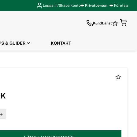
Logga in/Skapa konto
Privatperson
Företag
Kundtjänst
PS & GUIDER
KONTAKT
GÅ TILL KASSAN
EK