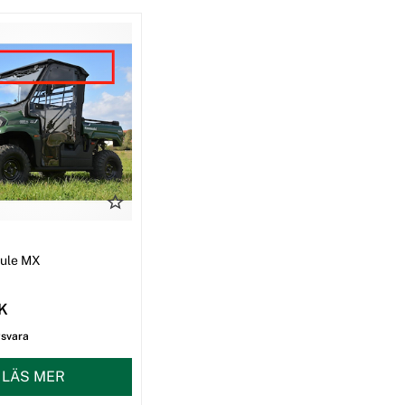
I
Mule MX
EK
gsvara
LÄS MER