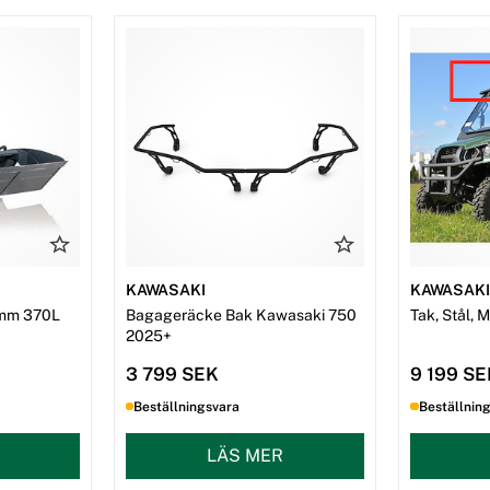
KAWASAKI
KAWASAK
mm 370L
Bagageräcke Bak Kawasaki 750
Tak, Stål, 
2025+
3 799 SEK
9 199 S
Beställningsvara
Beställnin
LÄS MER