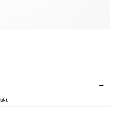
dukt.