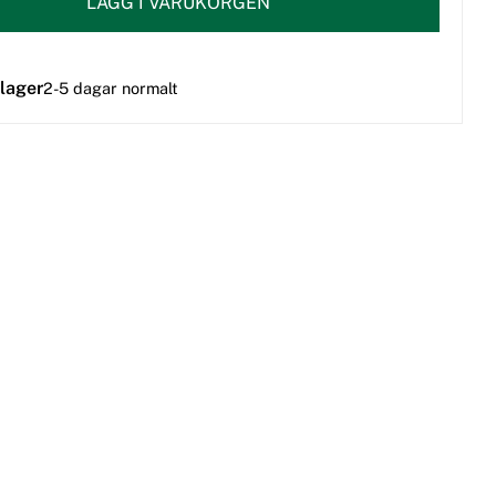
LÄGG I VARUKORGEN
 lager
2-5 dagar normalt