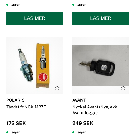
I lager
I lager
LÄS MER
LÄS MER
POLARIS
AVANT
Tändstift NGK MR7F
Nyckel Avant (Nya, exkl
Avant-logga)
172 SEK
249 SEK
I lager
I lager