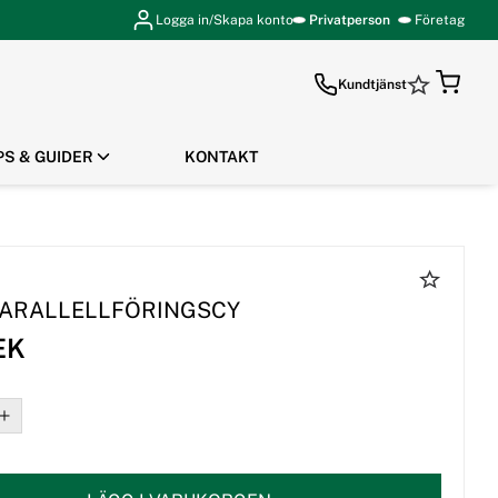
Logga in/Skapa konto
Privatperson
Företag
Kundtjänst
PS & GUIDER
KONTAKT
GÅ TILL KASSAN
 PARALLELLFÖRINGSCY
EK