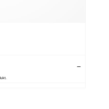
dukt.