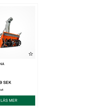
NA
79 SEK
lut
LÄS MER