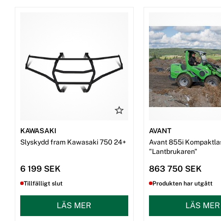
KAWASAKI
AVANT
Slyskydd fram Kawasaki 750 24+
Avant 855i Kompaktla
"Lantbrukaren"
6 199 SEK
863 750 SEK
Tillfälligt slut
Produkten har utgått
LÄS MER
LÄS MER