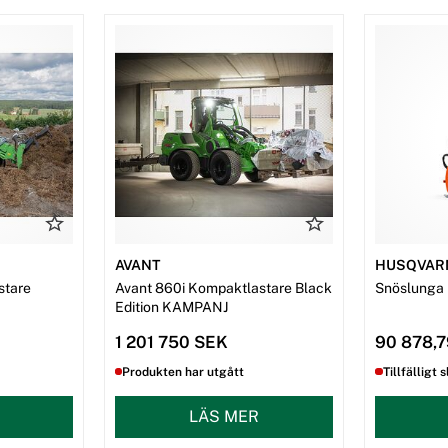
AVANT
HUSQVAR
stare
Avant 860i Kompaktlastare Black
Snöslunga
Edition KAMPANJ
1 201 750 SEK
90 878,
Produkten har utgått
Tillfälligt s
LÄS MER