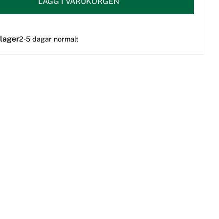
LÄGG I VARUKORGEN
 lager
2-5 dagar normalt