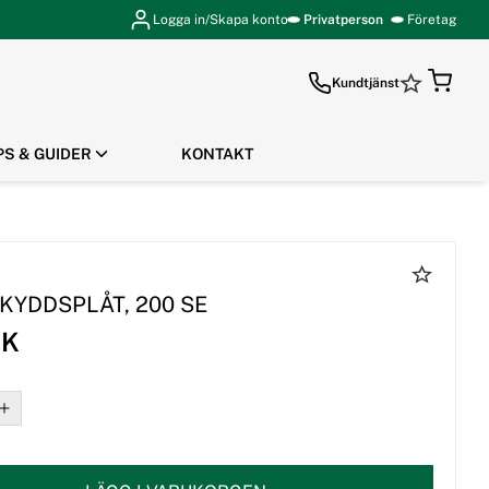
Logga in/Skapa konto
Privatperson
Företag
Kundtjänst
PS & GUIDER
KONTAKT
GÅ TILL KASSAN
SKYDDSPLÅT, 200 SE
EK