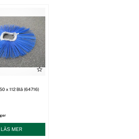
50 x 112 Blå (64716)
ager
LÄS MER