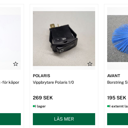
POLARIS
AVANT
- för kåpor
Vippbrytare Polaris 1/0
Borstring 5
269 SEK
195 SEK
I lager
I externt l
LÄS MER