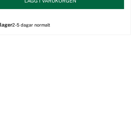
LÄGG I VARUKORGEN
 lager
2-5 dagar normalt