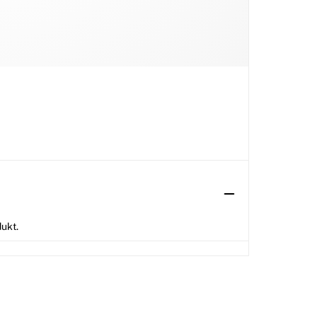
dukt.