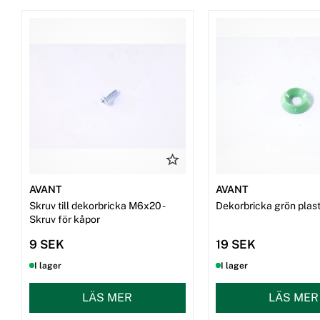
AVANT
AVANT
Skruv till dekorbricka M6x20 -
Dekorbricka grön plast 
Skruv för kåpor
9 SEK
19 SEK
I lager
I lager
LÄS MER
LÄS MER