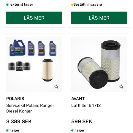
I externt lager
Beställningsvara
LÄS MER
LÄS MER
POLARIS
AVANT
Servicekit Polaris Ranger
Luftfilter 64712
Diesel Kohler
3 389 SEK
599 SEK
I lager
I lager