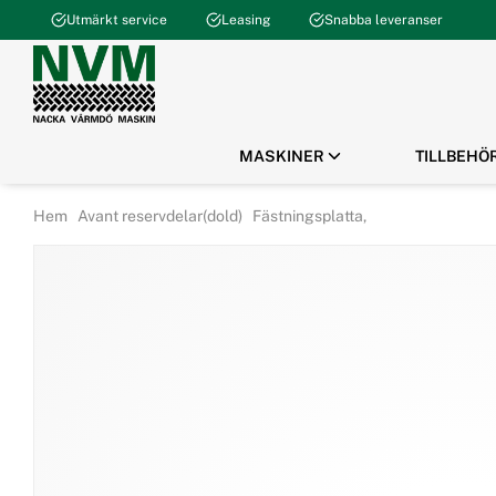
Utmärkt service
Leasing
Snabba leveranser
MASKINER
TILLBEHÖ
Hem
Avant reservdelar(dold)
Fästningsplatta,
AVANT
AVANT
AVANT
BOKA SERVICE
ATV GUIDE
ATV
ATV
ATV / UTV
BESTÄLL RESERVDELAR
AVANT GUIDE
KOMPAKTLASTARE
Fastighetsskötsel
Servicekit
Aktuella Kampanjer
Bagage / Förvaring
Servicekit
Aktuella Kampanjer
Gräv, Bygg & Borr
Filter
Fyrhjulingar
El / Komfort
Filter
e-serien
Grönyta & Park
Olja
UTV / SxS
Plogar
Olja
800-serien
Kraftaggregat
Slitdelar
Vinschar / Vinschtillbehör
Tändstift
700-serien
Lantbruk & Hästgård
Chassi / Kaross
Vattenskoter / Jetski
Batteri / Laddare
600-serien
Markarbete & Beredning
El / Start / Belysning
ATV-Vagnar
Drivrem
500-serien
Skog & Arborist
Motordelar
Belysning
Slitdelar
400-serien
Skopor & Materialhantering
Däck, Fälgar & Hjul
Leksaker / Kläder /
Elsystem
200-serien
Plogar & Vinterredskap
Packningar / Vajrar
Merchandise
Beställ reservdelar
Adapter & Faster-hydraulik
Hydraulik / Hydraulmotorer
Skydd / Bågar
Tillval / Eftermontering
Hyttdelar