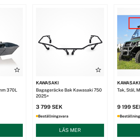
KAWASAKI
KAWASAK
mm 370L
Bagageräcke Bak Kawasaki 750
Tak, Stål, 
2025+
3 799 SEK
9 199 S
Beställningsvara
Beställnin
LÄS MER