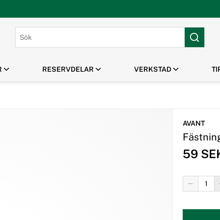
R
RESERVDELAR
VERKSTAD
TI
PARK & GRÖNYTA
HUSQVARNA TILLBEHÖR
MANUALER /
MASKINUTHYRNING
OUTLET / REA
SPRÄNGSKISSER
Gräsklippare
Klippaggregat Husqvarna
AVANT
Robotgräsklippare
Frontmonterade tillbehör
Fästnin
Handhållna Verktyg
Husqvarna
Flismaskiner
Tillbehör Robotgräsklippare
59 SE