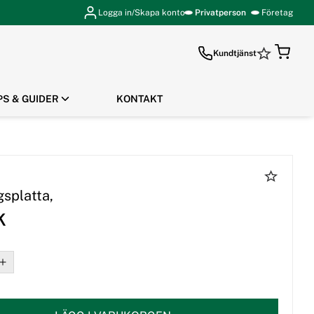
Logga in/Skapa konto
Privatperson
Företag
Kundtjänst
PS & GUIDER
KONTAKT
GÅ TILL KASSAN
gsplatta,
K