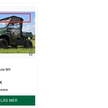
I
Mule MX
EK
gsvara
LÄS MER