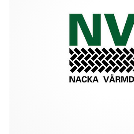
Snökedjor
Dekaler
Beställ reservdelar