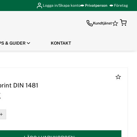
Logga in/Skapa konto
Privatperson
Företag
Kundtjänst
PS & GUIDER
KONTAKT
GÅ TILL KASSAN
print DIN 1481
K