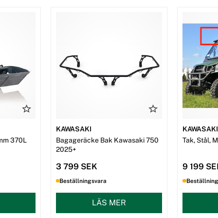
KAWASAKI
KAWASAK
mm 370L
Bagageräcke Bak Kawasaki 750
Tak, Stål, 
2025+
3 799 SEK
9 199 S
Beställningsvara
Beställnin
LÄS MER