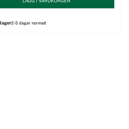
LÄGG I VARUKORGEN
 lager
2-5 dagar normalt