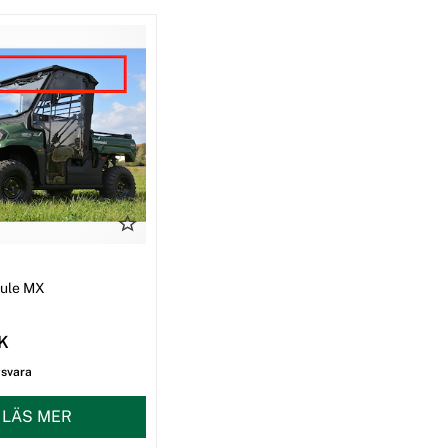
I
Mule MX
EK
gsvara
LÄS MER