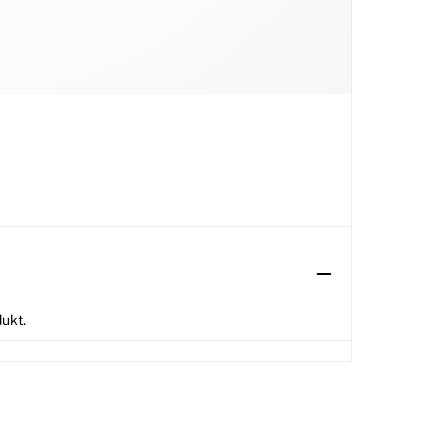
dukt.