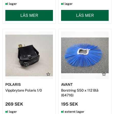
I lager
I lager
LÄS MER
LÄS MER
POLARIS
AVANT
Vippbrytare Polaris 1/0
Borstring 550 x 112 Blå
(64716)
269 SEK
195 SEK
I lager
I externt lager