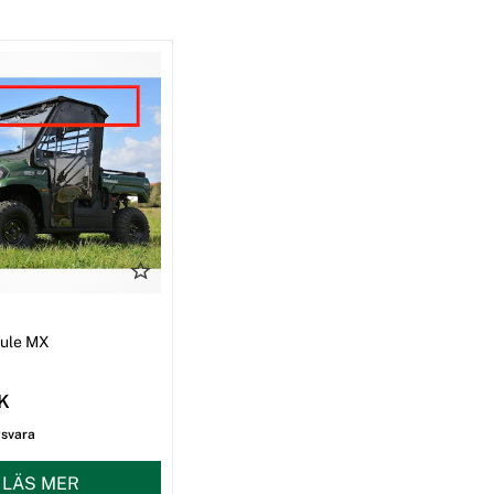
I
Mule MX
EK
gsvara
LÄS MER