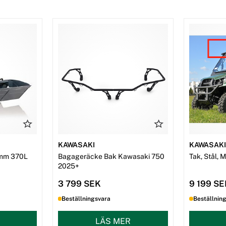
KAWASAKI
KAWASAK
mm 370L
Bagageräcke Bak Kawasaki 750
Tak, Stål, 
2025+
3 799 SEK
9 199 S
Beställningsvara
Beställnin
LÄS MER