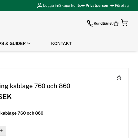
Logga in/Skapa konto
Privatperson
Företag
Kundtjänst
PS & GUIDER
KONTAKT
GÅ TILL KASSAN
ing kablage 760 och 860
 SEK
 kablage 760 och 860