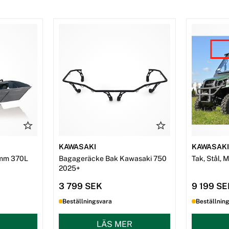
KAWASAKI
KAWASAK
mm 370L
Bagageräcke Bak Kawasaki 750
Tak, Stål, 
2025+
3 799 SEK
9 199 S
Beställningsvara
Beställnin
LÄS MER