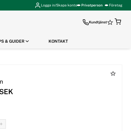
Logga in/Skapa konto
Privatperson
Företag
Kundtjänst
PS & GUIDER
KONTAKT
GÅ TILL KASSAN
rn
 SEK