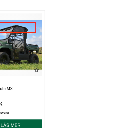
I
Mule MX
EK
gsvara
LÄS MER