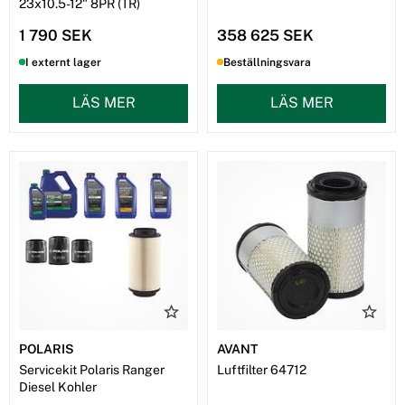
23x10.5-12" 8PR (TR)
1 790 SEK
358 625 SEK
I externt lager
Beställningsvara
LÄS MER
LÄS MER
POLARIS
AVANT
Servicekit Polaris Ranger
Luftfilter 64712
Diesel Kohler