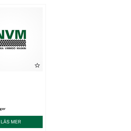
ager
LÄS MER