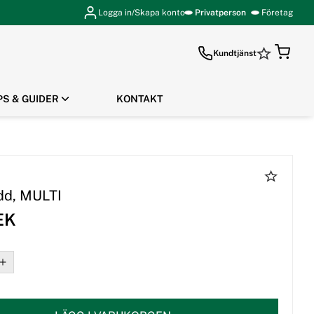
Logga in/Skapa konto
Privatperson
Företag
Kundtjänst
PS & GUIDER
KONTAKT
GÅ TILL KASSAN
dd, MULTI
EK