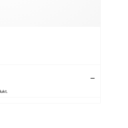
dukt.