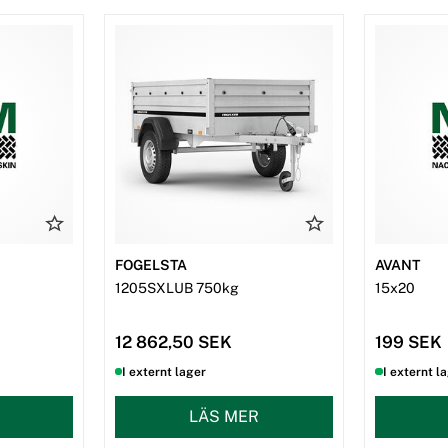
FOGELSTA
AVANT
1205SXLUB 750kg
15x20
12 862,50 SEK
199 SEK
I externt lager
I externt l
LÄS MER