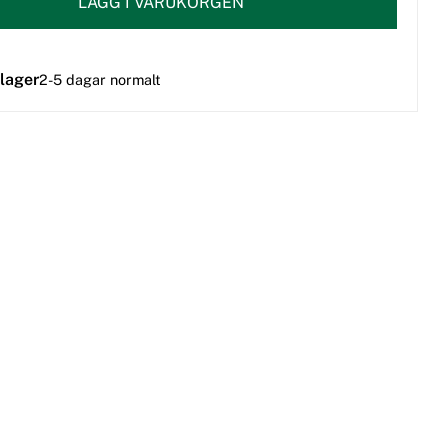
LÄGG I VARUKORGEN
 lager
2-5 dagar normalt