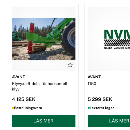
AVANT
AVANT
Klyvyxa 6-dels, för horisontell
1150
klyv
4 125 SEK
5 299 SEK
Beställningsvara
I externt lager
LÄS MER
LÄS MER