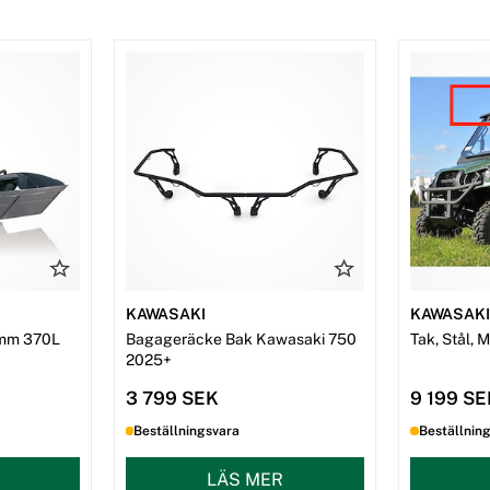
KAWASAKI
KAWASAK
mm 370L
Bagageräcke Bak Kawasaki 750
Tak, Stål, 
2025+
3 799 SEK
9 199 S
Beställningsvara
Beställnin
LÄS MER