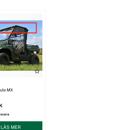
I
Mule MX
EK
gsvara
LÄS MER