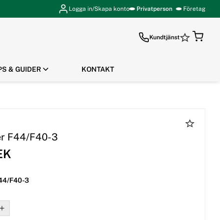
Logga in/Skapa konto
Privatperson
Företag
Kundtjänst
PS & GUIDER
KONTAKT
GÅ TILL KASSAN
er F44/F40-3
EK
F44/F40-3