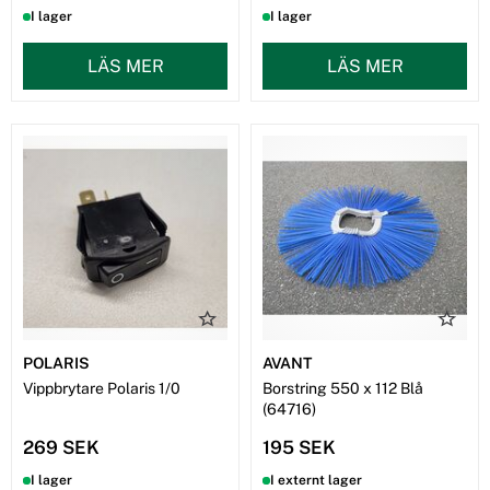
I lager
I lager
LÄS MER
LÄS MER
POLARIS
AVANT
Vippbrytare Polaris 1/0
Borstring 550 x 112 Blå
(64716)
269 SEK
195 SEK
I lager
I externt lager