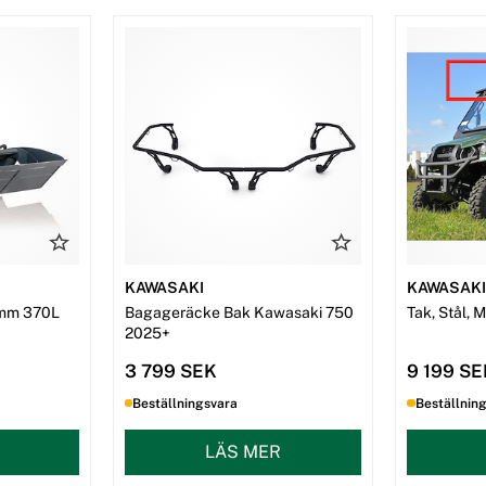
KAWASAKI
KAWASAK
mm 370L
Bagageräcke Bak Kawasaki 750
Tak, Stål, 
2025+
3 799 SEK
9 199 S
Beställningsvara
Beställnin
LÄS MER