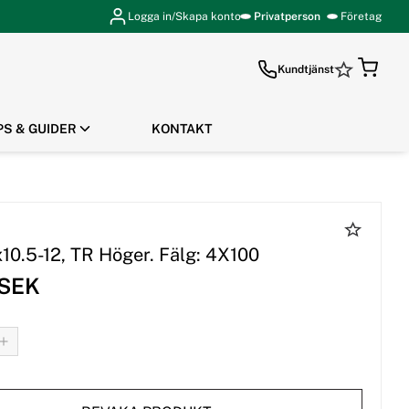
Logga in/Skapa konto
Privatperson
Företag
Kundtjänst
PS & GUIDER
KONTAKT
GÅ TILL KASSAN
x10.5-12, TR Höger. Fälg: 4X100
 SEK