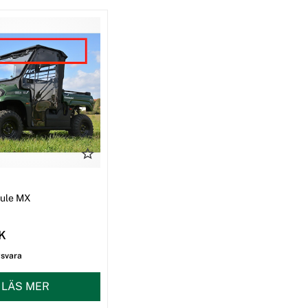
I
Mule MX
EK
gsvara
LÄS MER