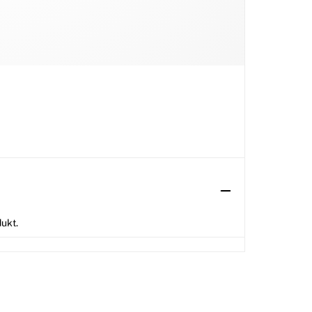
dukt.