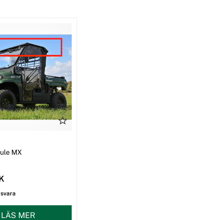
I
Mule MX
EK
gsvara
LÄS MER