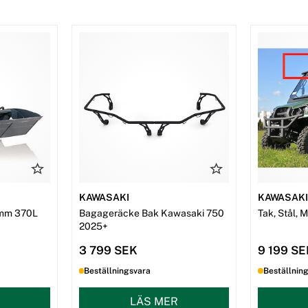
KAWASAKI
KAWASAK
mm 370L
Bagageräcke Bak Kawasaki 750
Tak, Stål, 
2025+
3 799 SEK
9 199 S
Beställningsvara
Beställnin
LÄS MER