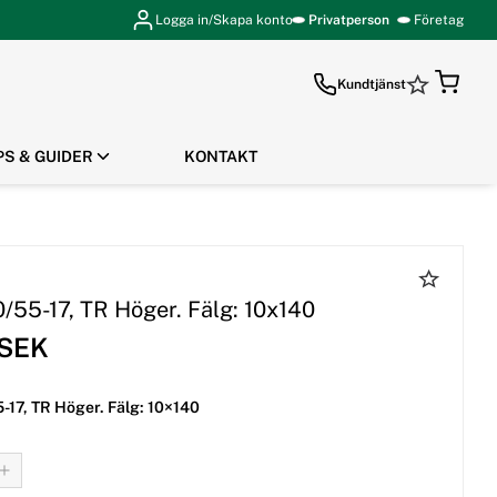
Logga in/Skapa konto
Privatperson
Företag
Kundtjänst
PS & GUIDER
KONTAKT
GÅ TILL KASSAN
0/55-17, TR Höger. Fälg: 10x140
 SEK
-17, TR Höger. Fälg: 10×140