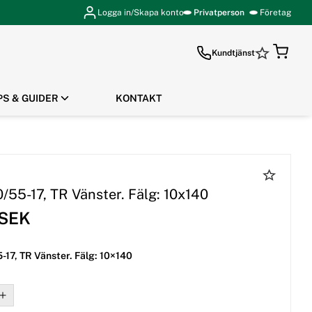
Logga in/Skapa konto
Privatperson
Företag
Kundtjänst
PS & GUIDER
KONTAKT
GÅ TILL KASSAN
/55-17, TR Vänster. Fälg: 10x140
 SEK
-17, TR Vänster. Fälg: 10×140