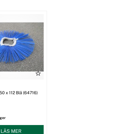
50 x 112 Blå (64716)
ager
LÄS MER