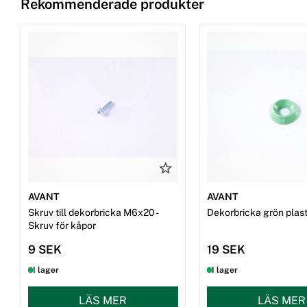
Rekommenderade produkter
AVANT
AVANT
Skruv till dekorbricka M6x20 -
Dekorbricka grön plast 
Skruv för kåpor
9 SEK
19 SEK
I lager
I lager
LÄS MER
LÄS MER