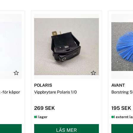
POLARIS
AVANT
- för kåpor
Vippbrytare Polaris 1/0
Borstring 5
269 SEK
195 SEK
I lager
I externt l
LÄS MER