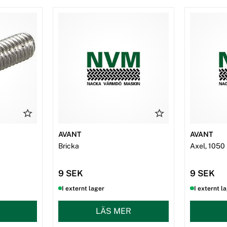
AVANT
AVANT
Bricka
Axel, 105
9 SEK
9 SEK
I externt lager
I externt l
LÄS MER