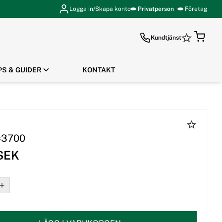
Logga in/Skapa konto
Privatperson
Företag
Kundtjänst
PS & GUIDER
KONTAKT
GÅ TILL KASSAN
=3700
 SEK