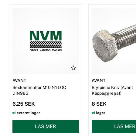
AVANT
AVANT
Sexkantmutter M10 NYLOC
Brytpinne Kniv (Avant
DIN985
Klippaggregat)
6,25 SEK
8 SEK
I externt lager
I lager
LÄS MER
LÄS MER