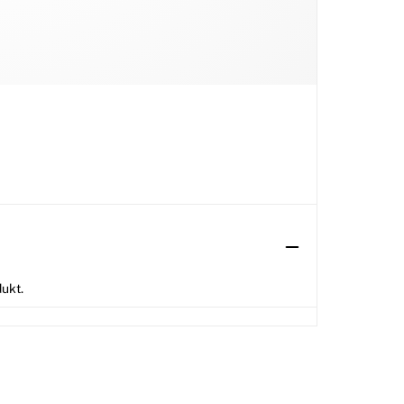
dukt.