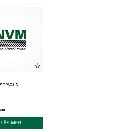
0 SOPVALS
ager
LÄS MER