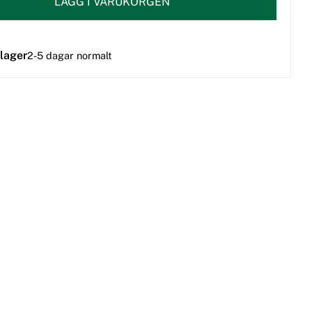
LÄGG I VARUKORGEN
 lager
2-5 dagar normalt