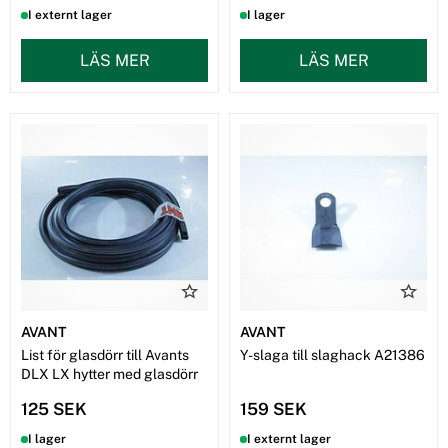
I externt lager
I lager
LÄS MER
LÄS MER
AVANT
AVANT
List för glasdörr till Avants
Y-slaga till slaghack A21386
DLX LX hytter med glasdörr
125 SEK
159 SEK
I lager
I externt lager