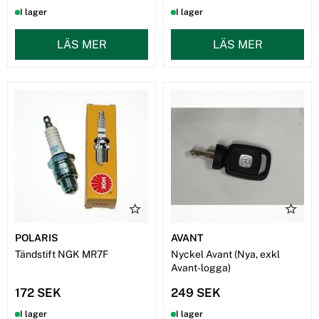
I lager
I lager
LÄS MER
LÄS MER
POLARIS
AVANT
Tändstift NGK MR7F
Nyckel Avant (Nya, exkl
Avant-logga)
172 SEK
249 SEK
I lager
I lager