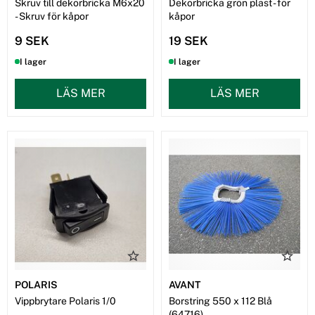
Skruv till dekorbricka M6x20
Dekorbricka grön plast - för
- Skruv för kåpor
kåpor
9 SEK
19 SEK
I lager
I lager
LÄS MER
LÄS MER
POLARIS
AVANT
Vippbrytare Polaris 1/0
Borstring 550 x 112 Blå
(64716)