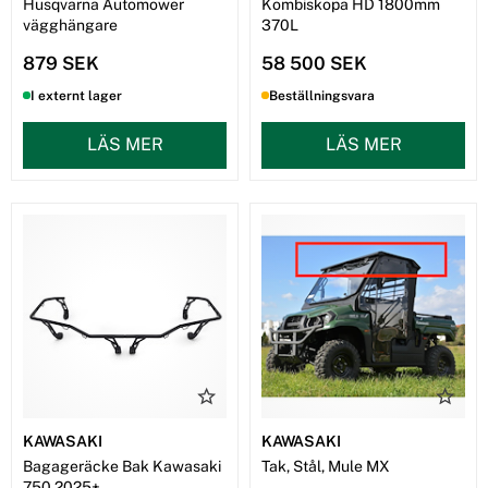
Husqvarna Automower
Kombiskopa HD 1800mm
vägghängare
370L
879 SEK
58 500 SEK
I externt lager
Beställningsvara
LÄS MER
LÄS MER
KAWASAKI
KAWASAKI
Bagageräcke Bak Kawasaki
Tak, Stål, Mule MX
750 2025+