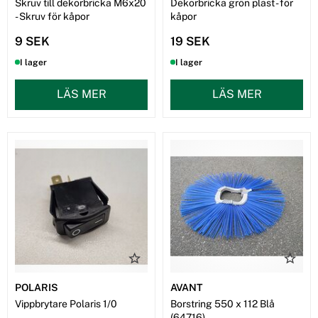
Skruv till dekorbricka M6x20
Dekorbricka grön plast - för
- Skruv för kåpor
kåpor
9 SEK
19 SEK
I lager
I lager
LÄS MER
LÄS MER
POLARIS
AVANT
Vippbrytare Polaris 1/0
Borstring 550 x 112 Blå
(64716)