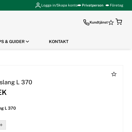
Logga in/Skapa konto
Privatperson
Företag
Kundtjänst
PS & GUIDER
KONTAKT
GÅ TILL KASSAN
slang L 370
EK
ng L 370