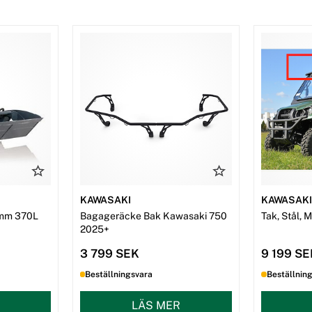
KAWASAKI
KAWASAK
mm 370L
Bagageräcke Bak Kawasaki 750
Tak, Stål, 
2025+
3 799 SEK
9 199 S
Beställningsvara
Beställnin
LÄS MER