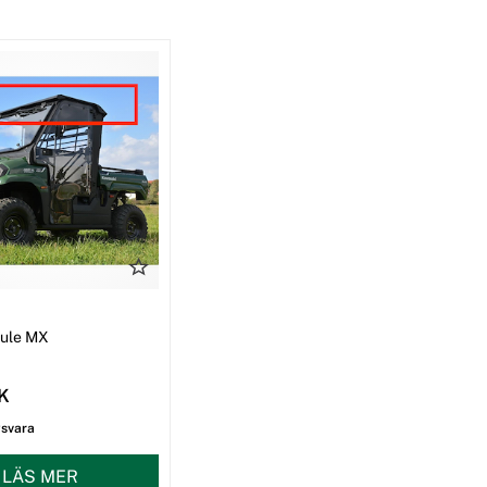
I
Mule MX
EK
gsvara
LÄS MER