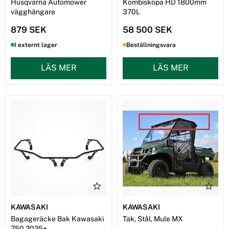
Husqvarna Automower
Kombiskopa HD 1800mm
vägghängare
370L
879 SEK
58 500 SEK
I externt lager
Beställningsvara
LÄS MER
LÄS MER
KAWASAKI
KAWASAKI
Bagageräcke Bak Kawasaki
Tak, Stål, Mule MX
750 2025+