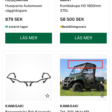
Husqvarna Automower
Kombiskopa HD 1800mm
vägghängare
370L
879 SEK
58 500 SEK
I externt lager
Beställningsvara
LÄS MER
LÄS MER
KAWASAKI
KAWASAKI
Bagageräcke Bak Kawasaki
Tak, Stål, Mule MX