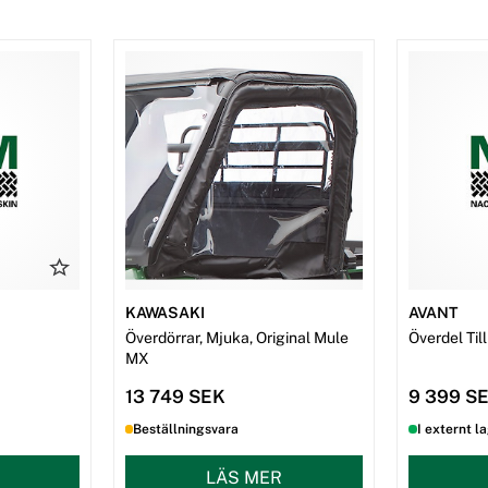
KAWASAKI
AVANT
Överdörrar, Mjuka, Original Mule
Överdel Ti
MX
13 749 SEK
9 399 S
Beställningsvara
I externt l
LÄS MER