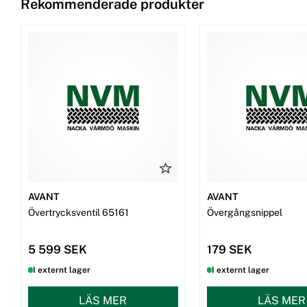
Rekommenderade produkter
AVANT
AVANT
Övertrycksventil 65161
Övergångsnippel
5 599 SEK
179 SEK
I externt lager
I externt lager
LÄS MER
LÄS MER