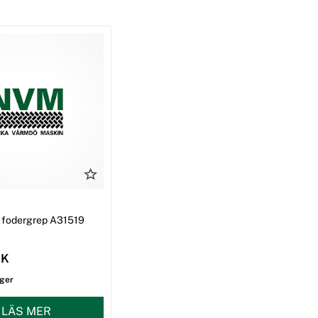
ll fodergrep A31519
EK
ager
LÄS MER