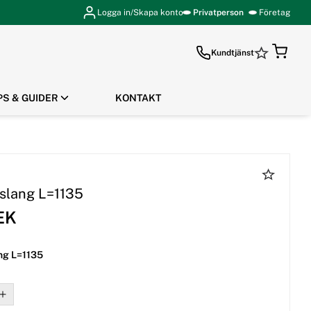
Logga in/Skapa konto
Privatperson
Företag
Kundtjänst
PS & GUIDER
KONTAKT
GÅ TILL KASSAN
slang L=1135
EK
ng L=1135