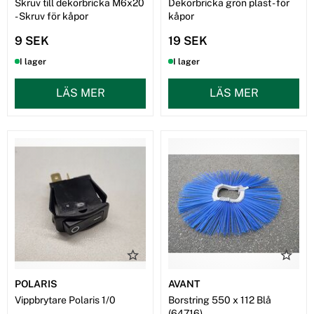
Skruv till dekorbricka M6x20
Dekorbricka grön plast - för
- Skruv för kåpor
kåpor
9 SEK
19 SEK
I lager
I lager
LÄS MER
LÄS MER
POLARIS
AVANT
Vippbrytare Polaris 1/0
Borstring 550 x 112 Blå
(64716)