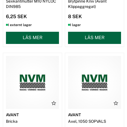
Sexkantmutter M10 NYLOC
Brytpinne Kniv (Avant
DIN985
Klippaggregat)
6,25 SEK
8 SEK
I externt lager
I lager
LÄS MER
LÄS MER
AVANT
AVANT
Bricka
Axel, 1050 SOPVALS