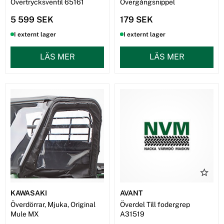
Övertrycksventil 65161
Övergångsnippel
5 599 SEK
179 SEK
I externt lager
I externt lager
LÄS MER
LÄS MER
KAWASAKI
AVANT
Överdörrar, Mjuka, Original
Överdel Till fodergrep
Mule MX
A31519