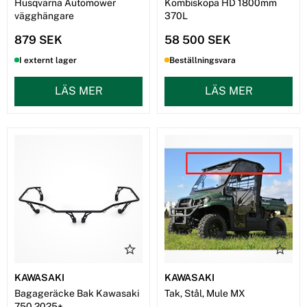
Husqvarna Automower
Kombiskopa HD 1800mm
vägghängare
370L
879 SEK
58 500 SEK
I externt lager
Beställningsvara
LÄS MER
LÄS MER
KAWASAKI
KAWASAKI
Bagageräcke Bak Kawasaki
Tak, Stål, Mule MX
750 2025+