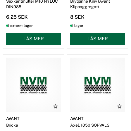
Sexkantmutter M10 NYLOC
Brytpinne Kniv (Avant
DIN985
Klippaggregat)
6,25 SEK
8 SEK
I externt lager
I lager
LÄS MER
LÄS MER
AVANT
AVANT
Bricka
Axel, 1050 SOPVALS