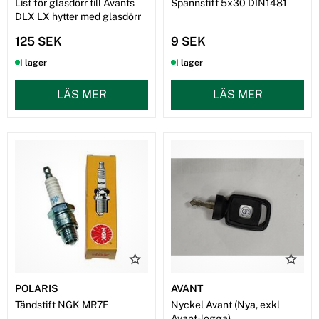
List för glasdörr till Avants
Spännstift 5x30 DIN1481
DLX LX hytter med glasdörr
125 SEK
9 SEK
I lager
I lager
LÄS MER
LÄS MER
POLARIS
AVANT
Tändstift NGK MR7F
Nyckel Avant (Nya, exkl
Avant-logga)