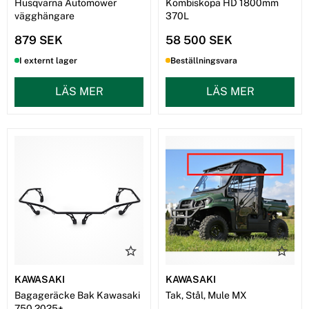
Husqvarna Automower
Kombiskopa HD 1800mm
vägghängare
370L
879 SEK
58 500 SEK
I externt lager
Beställningsvara
LÄS MER
LÄS MER
KAWASAKI
KAWASAKI
Bagageräcke Bak Kawasaki
Tak, Stål, Mule MX
750 2025+