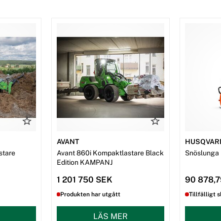
AVANT
HUSQVAR
stare
Avant 860i Kompaktlastare Black
Snöslunga
Edition KAMPANJ
1 201 750 SEK
90 878,
Produkten har utgått
Tillfälligt s
LÄS MER