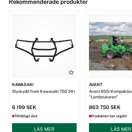
Rekommenderade produkter
KAWASAKI
AVANT
Slyskydd fram Kawasaki 750 24+
Avant 855i Kompaktla
"Lantbrukaren"
6 199 SEK
863 750 SEK
Tillfälligt slut
Produkten har utgått
LÄS MER
LÄS MER