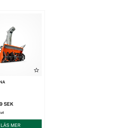
NA
79 SEK
lut
LÄS MER