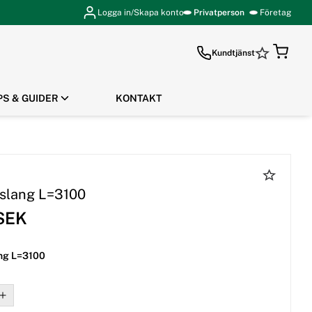
Logga in/Skapa konto
Privatperson
Företag
Kundtjänst
PS & GUIDER
KONTAKT
GÅ TILL KASSAN
slang L=3100
 SEK
ng L=3100