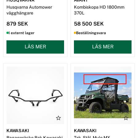
Husqvarna Automower
Kombiskopa HD 1800mm
vägghängare
370L
879 SEK
58 500 SEK
I externt lager
Beställningsvara
LÄS MER
LÄS MER
KAWASAKI
KAWASAKI
Bagageräcke Bak Kawasaki
Tak, Stål, Mule MX