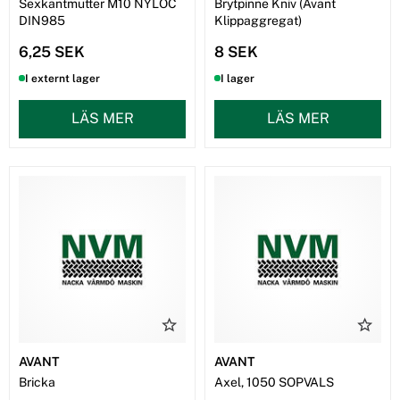
Sexkantmutter M10 NYLOC
Brytpinne Kniv (Avant
DIN985
Klippaggregat)
6,25 SEK
8 SEK
I externt lager
I lager
LÄS MER
LÄS MER
AVANT
AVANT
Bricka
Axel, 1050 SOPVALS