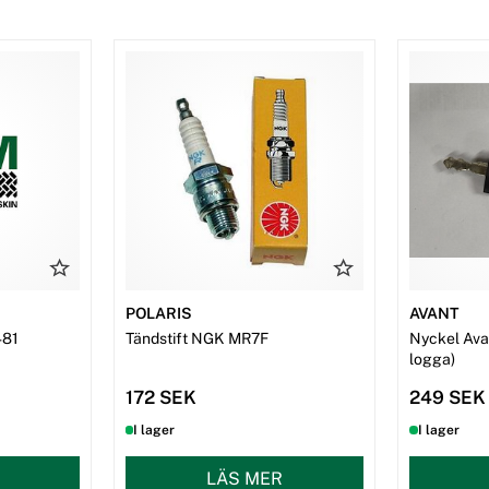
POLARIS
AVANT
481
Tändstift NGK MR7F
Nyckel Avan
logga)
172 SEK
249 SEK
I lager
I lager
LÄS MER