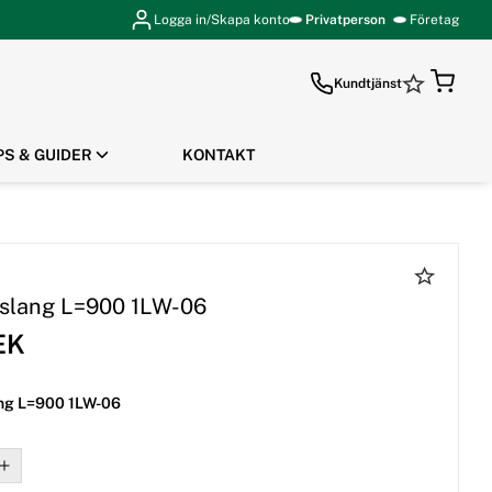
Logga in/Skapa konto
Privatperson
Företag
Kundtjänst
PS & GUIDER
KONTAKT
GÅ TILL KASSAN
slang L=900 1LW-06
EK
ng L=900 1LW-06