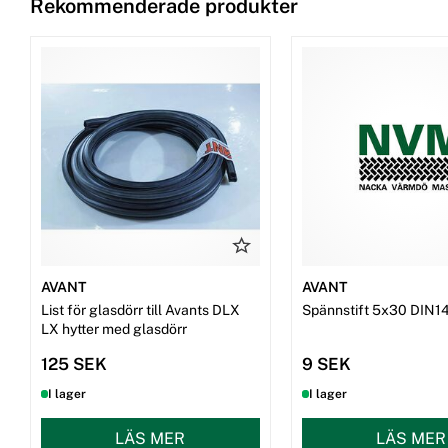
Rekommenderade produkter
AVANT
AVANT
List för glasdörr till Avants DLX
Spännstift 5x30 DIN1
LX hytter med glasdörr
125 SEK
9 SEK
I lager
I lager
LÄS MER
LÄS MER