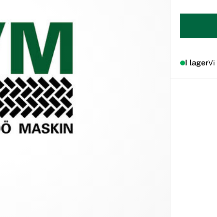
I lager
Vi