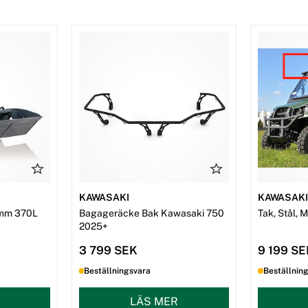
KAWASAKI
KAWASAK
mm 370L
Bagageräcke Bak Kawasaki 750
Tak, Stål, 
2025+
3 799 SEK
9 199 S
Beställningsvara
Beställnin
LÄS MER