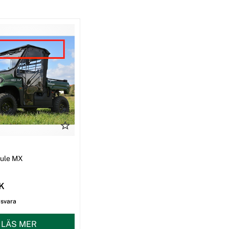
I
Mule MX
EK
gsvara
LÄS MER