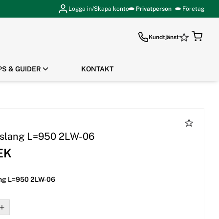
Logga in/Skapa konto
Privatperson
Företag
Kundtjänst
PS & GUIDER
KONTAKT
GÅ TILL KASSAN
slang L=950 2LW-06
EK
ng L=950 2LW-06